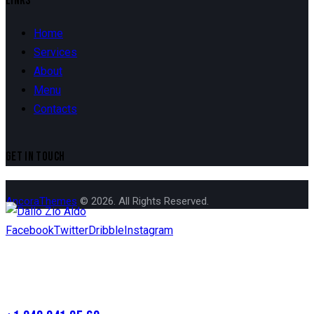
LINKS
Home
Services
About
Menu
Contacts
GET IN TOUCH
AncoraThemes
© 2026. All Rights Reserved.
Facebook
Twitter
Dribble
Instagram