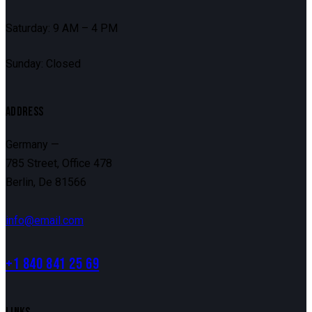
Saturday: 9 AM – 4 PM
Sunday: Closed
ADDRESS
Germany —
785 Street, Office 478
Berlin, De 81566
info@email.com
+1 840 841 25 69