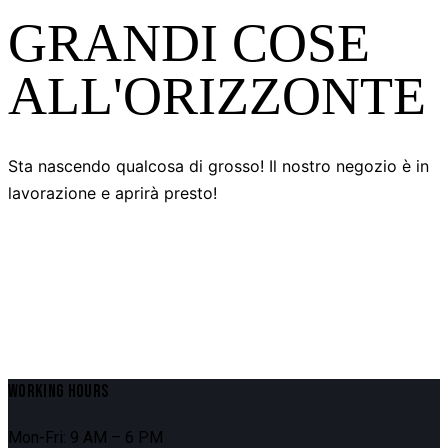
GRANDI COSE
ALL'ORIZZONTE
Sta nascendo qualcosa di grosso! Il nostro negozio è in
lavorazione e aprirà presto!
WORKING HOURS
Mon-Fri: 9 AM – 6 PM