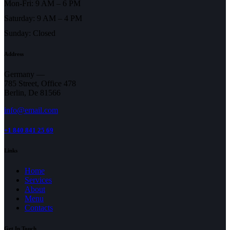
Mon-Fri: 9 AM – 6 PM
Saturday: 9 AM – 4 PM
Sunday: Closed
Address
Germany —
785 Street, Office 478
Berlin, De 81566
info@email.com
+1 840 841 25 69
Links
Home
Services
About
Menu
Contacts
Get In Touch