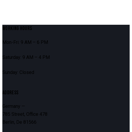
WORKING HOURS
Mon-Fri: 9 AM – 6 PM
Saturday: 9 AM – 4 PM
Sunday: Closed
ADDRESS
Germany —
785 Street, Office 478
Berlin, De 81566