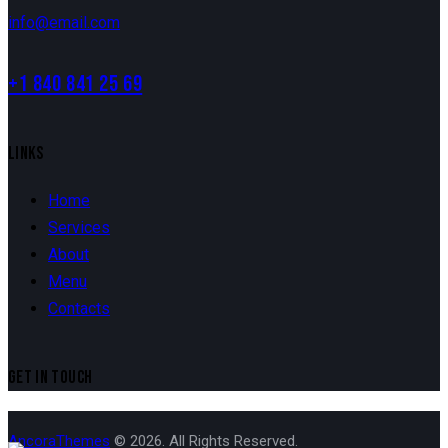
info@email.com
+1 840 841 25 69
LINKS
Home
Services
About
Menu
Contacts
GET IN TOUCH
AncoraThemes
© 2026. All Rights Reserved.