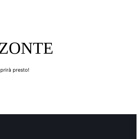
ZZONTE
prirà presto!