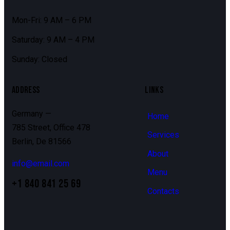
Mon-Fri: 9 AM – 6 PM
Saturday: 9 AM – 4 PM
Sunday: Closed
ADDRESS
LINKS
Germany —
Home
785 Street, Office 478
Services
Berlin, De 81566
About
info@email.com
Menu
+1 840 841 25 69
Contacts