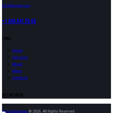
info@email.com
+1 840 841 25 69
LINKS
Home
Services
About
Menu
Contacts
GET IN TOUCH
AncoraThemes
© 2026. All Rights Reserved.