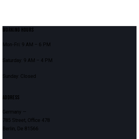
WORKING HOURS
Mon-Fri: 9 AM – 6 PM
Saturday: 9 AM – 4 PM
Sunday: Closed
ADDRESS
Germany —
785 Street, Office 478
Berlin, De 81566