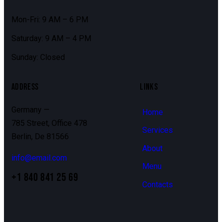
Mon-Fri: 9 AM – 6 PM
Saturday: 9 AM – 4 PM
Sunday: Closed
ADDRESS
LINKS
Germany —
Home
785 Street, Office 478
Services
Berlin, De 81566
About
info@email.com
Menu
+1 840 841 25 69
Contacts