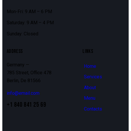
Mon-Fri: 9 AM – 6 PM
Saturday: 9 AM – 4 PM
Sunday: Closed
ADDRESS
LINKS
Germany —
Home
785 Street, Office 478
Services
Berlin, De 81566
About
info@email.com
Menu
+1 840 841 25 69
Contacts