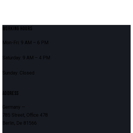
WORKING HOURS
Mon-Fri: 9 AM – 6 PM
Saturday: 9 AM – 4 PM
Sunday: Closed
ADDRESS
Germany —
785 Street, Office 478
Berlin, De 81566