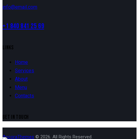
info@email.com
+1 840 841 25 69
LINKS
Home
Services
About
Menu
Contacts
GET IN TOUCH
AncoraThemes
© 2026. All Rights Reserved.