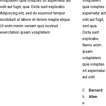
voluptatem quia voluptas sit aspernatur aut
voluptatem
odit aut fugit, quia. Dicta sunt explicabo.
quia voluptas
Adipiscing elit, sed do eiusmod tempor
aspernatur aut
incididunt ut labore et dolore magna aliqua.
odit aut fugit,
Ut enim minim veniam quis nostrud
sed quia.
exercitation ipsam voluptatem.
Dicta sunt
explicabo.
Nemo enim
ipsam
voluptatem
quia voluptas
sit aspernatur
aut odit.
C
Barnard
li
Allen
e