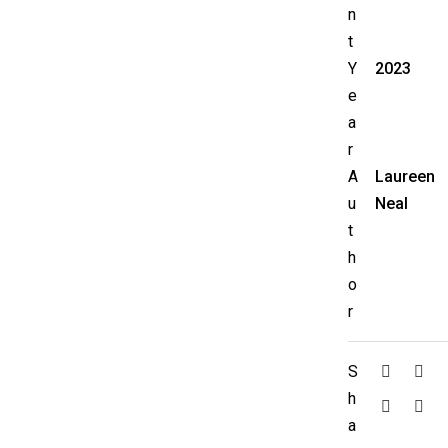
n
t
Y
2023
e
a
r
A
Laureen
u
Neal
t
h
o
r
S
h
a