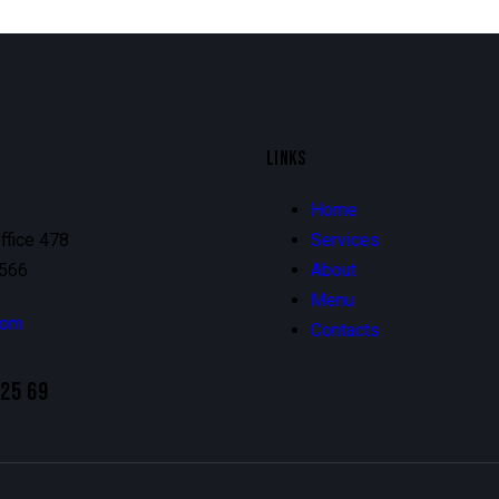
LINKS
Home
ffice 478
Services
1566
About
Menu
com
Contacts
 25 69