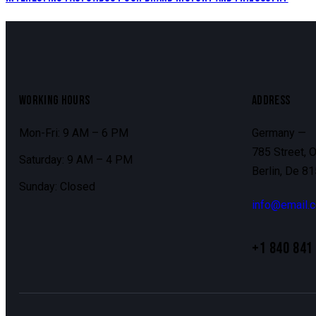
WORKING HOURS
ADDRESS
Mon-Fri: 9 AM – 6 PM
Germany —
785 Street, O
Saturday: 9 AM – 4 PM
Berlin, De 8
Sunday: Closed
info@email.
+1 840 841