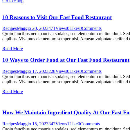
Go to Shop
10 Reasons to Visit Our Fast Food Restaurant
Recipes
Maggio 20, 2023
471
Views
0
Likes
0
Comments
Qroin faucibus nec mauris a sodales, sed elementum mi tincidunt. Sed e
dapibus. Vivamus elementum semper nisi. Aenean vulputate eleifend tel
Read More
10 Ways to Order Food at Our Fast Food Restaurant
Recipes
Maggio 17, 2023
228
Views
0
Likes
0
Comments
Qroin faucibus nec mauris a sodales, sed elementum mi tincidunt. Sed e
dapibus. Vivamus elementum semper nisi. Aenean vulputate eleifend tel
Read More
How We Maintain Ingredient Quality At Our Fast Fo
Recipes
Maggio 15, 2023
342
Views
1
Like
0
Comments
Qroin faucibus nec mauris a sodales, sed elementum mi tincidunt. Sed e