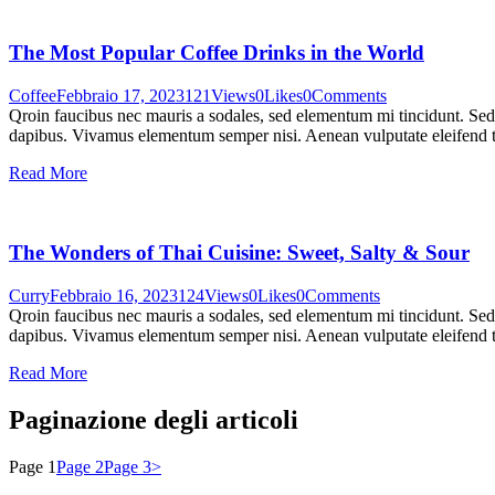
The Most Popular Coffee Drinks in the World
Coffee
Febbraio 17, 2023
121
Views
0
Likes
0
Comments
Qroin faucibus nec mauris a sodales, sed elementum mi tincidunt. Sed e
dapibus. Vivamus elementum semper nisi. Aenean vulputate eleifend tel
Read More
The Wonders of Thai Cuisine: Sweet, Salty & Sour
Curry
Febbraio 16, 2023
124
Views
0
Likes
0
Comments
Qroin faucibus nec mauris a sodales, sed elementum mi tincidunt. Sed e
dapibus. Vivamus elementum semper nisi. Aenean vulputate eleifend tel
Read More
Paginazione degli articoli
Page
1
Page
2
Page
3
>