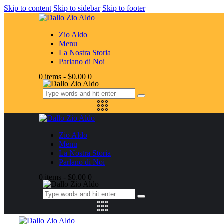
Skip to content
Skip to sidebar
Skip to footer
Zio Aldo
Menu
La Nostra Storia
Parlano di Noi
0 items
-
$0.00
0
Zio Aldo
Menu
La Nostra Storia
Parlano di Noi
0 items
-
$0.00
0