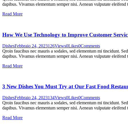
dapibus. Vivamus elementum semper nisi. Aenean vulputate eleifend tel
Read More
How We Use Technology to Improve Customer Servic
Dishes
Febbraio 24, 2023
126
Views
0
Likes
0
Comments
Qroin faucibus nec mauris a sodales, sed elementum mi tincidunt. Sed e
dapibus. Vivamus elementum semper nisi. Aenean vulputate eleifend tel
Read More
3 New Dishes You Must Try at Our Fast Food Restau
Dishes
Febbraio 24, 2023
134
Views
0
Likes
0
Comments
Qroin faucibus nec mauris a sodales, sed elementum mi tincidunt. Sed e
dapibus. Vivamus elementum semper nisi. Aenean vulputate eleifend tel
Read More