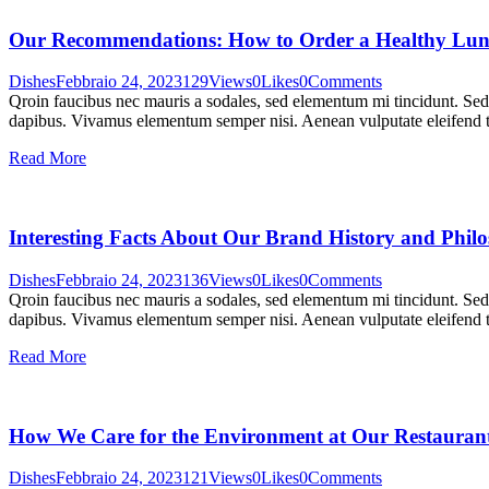
Our Recommendations: How to Order a Healthy Lu
Dishes
Febbraio 24, 2023
129
Views
0
Likes
0
Comments
Qroin faucibus nec mauris a sodales, sed elementum mi tincidunt. Sed e
dapibus. Vivamus elementum semper nisi. Aenean vulputate eleifend tel
Read More
Interesting Facts About Our Brand History and Phil
Dishes
Febbraio 24, 2023
136
Views
0
Likes
0
Comments
Qroin faucibus nec mauris a sodales, sed elementum mi tincidunt. Sed e
dapibus. Vivamus elementum semper nisi. Aenean vulputate eleifend tel
Read More
How We Care for the Environment at Our Restauran
Dishes
Febbraio 24, 2023
121
Views
0
Likes
0
Comments