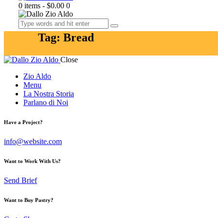
0 items
-
$0.00
0
Tag: Bread
Close
Zio Aldo
Menu
La Nostra Storia
Parlano di Noi
Have a Project?
info@website.com
Want to Work With Us?
Send Brief
Want to Buy Pastry?