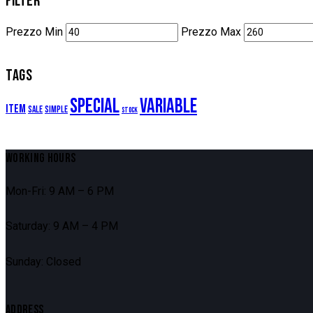
FILTER
Prezzo Min
Prezzo Max
TAGS
Special
Variable
Item
Sale
Simple
Stock
WORKING HOURS
Mon-Fri: 9 AM – 6 PM
Saturday: 9 AM – 4 PM
Sunday: Closed
ADDRESS