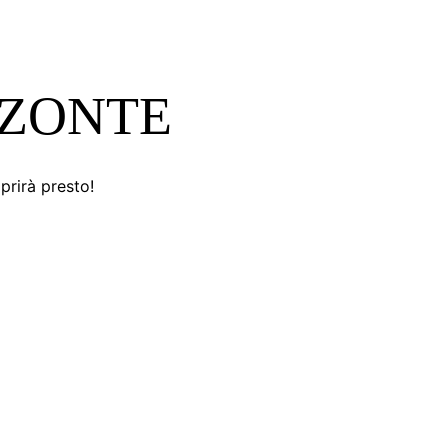
ZZONTE
prirà presto!