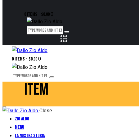
0
0 items
-
$0.00
0
0 items
-
$0.00
ITEM
Close
Zio Aldo
Menu
La Nostra Storia