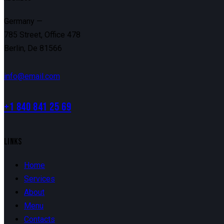
Germany —
785 Street, Office 478
Berlin, De 81566
info@email.com
+1 840 841 25 69
LINKS
Home
Services
About
Menu
Contacts