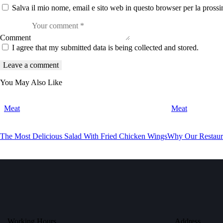
Salva il mio nome, email e sito web in questo browser per la pros
Comment
I agree that my submitted data is being collected and stored.
You May Also Like
Meat
Meat
The Most Delicious Salad With Fried Chicken Wings
Why Our Restaura
Working Hours
Address