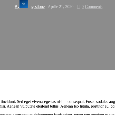
By
gestione
Aprile 21, 2020
0
Comments
incidunt. Sed eget viverra egestas nisi in consequat. Fusce sodales aug
. Aenean vulputate eleifend tellus. Aenean leo ligula, porttitor eu, con
oluptatem accusantium doloremque laudantium, totam rem aperiam eaque ips