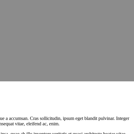
ue a accumsan. Cras sollicitudin, ipsum eget blandit pulvinar. Integer
sequat vitae, eleifend ac, enim.
a, quae ab illo inventore veritatis et quasi architecto beatae vitae