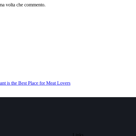
sima volta che commento.
nt is the Best Place for Meat Lovers
Links