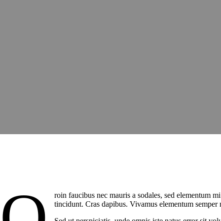
Q
roin faucibus nec mauris a sodales, sed elementum mi t
tincidunt. Cras dapibus. Vivamus elementum semper nisi
Sed ut perspiciatis, unde omnis iste natus error sit v