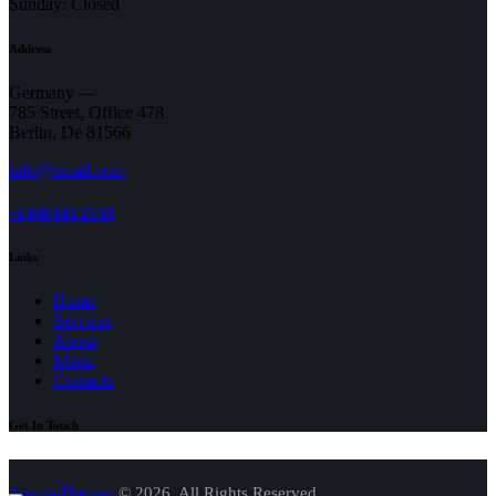
Sunday: Closed
Address
Germany —
785 Street, Office 478
Berlin, De 81566
info@email.com
+1 840 841 25 69
Links
Home
Services
About
Menu
Contacts
Get In Touch
AncoraThemes
© 2026. All Rights Reserved.