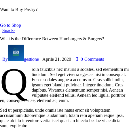
Want to Buy Pastry?
Go to Shop
Snacks
What is the Difference Between Hamburgers & Burgers?
By
gestione
Aprile 21, 2020
0
Comments
Q
roin faucibus nec mauris a sodales, sed elementum mi
tincidunt. Sed eget viverra egestas nisi in consequat.
Fusce sodales augue a accumsan. Cras sollicitudin,
ipsum eget blandit pulvinar. Integer tincidunt. Cras
dapibus. Vivamus elementum semper nisi. Aenean
vulputate eleifend tellus. Aenean leo ligula, porttitor
eu, consequat vitae, eleifend ac, enim.
Sed ut perspiciatis, unde omnis iste natus error sit voluptatem
accusantium doloremque laudantium, totam rem aperiam eaque ipsa,
quae ab illo inventore veritatis et quasi architecto beatae vitae dicta
sunt, explicabo.