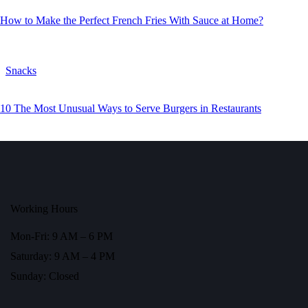
How to Make the Perfect French Fries With Sauce at Home?
Snacks
10 The Most Unusual Ways to Serve Burgers in Restaurants
Working Hours
Mon-Fri: 9 AM – 6 PM
Saturday: 9 AM – 4 PM
Sunday: Closed